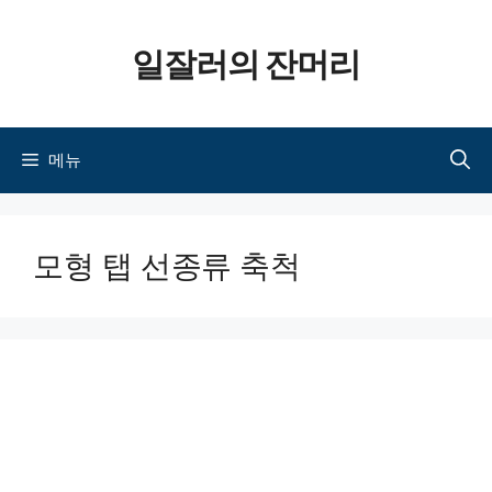
컨텐츠로
일잘러의 잔머리
건너뛰기
메뉴
모형 탭 선종류 축척