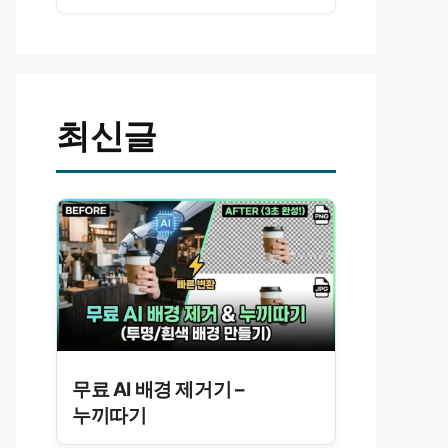
최신글
무료 AI 배경 제거기 –
누끼따기