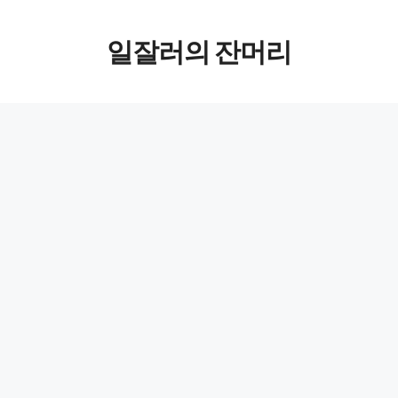
컨텐츠로
일잘러의 잔머리
건너뛰기