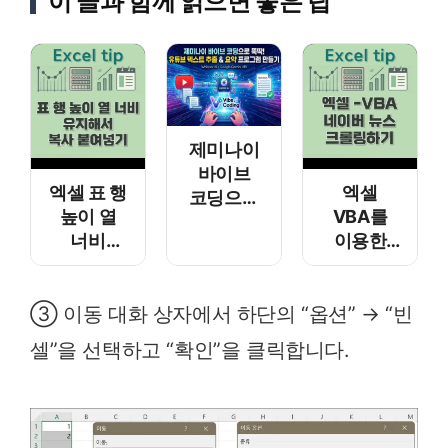
이 글과 함께 읽으면 좋은 팁
제미나이
바이브
엑셀 표 행
엑셀
코딩으로
높이 열
VBA를
뚝딱!
너비
이용한
유튜브
유지해서
네이버
텍스트
복사
뉴스
추출 &
③ 이동 대화 상자에서 하단의 “옵션” → “빈
붙여넣기
크롤링
요약
프로그램
셀”을 선택하고 “확인”을 클릭합니다.
만들기