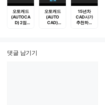
오토캐드
오토캐드
15년차
(AUTOCA
(AUTO
CAD사가
D) 2점
CAD)
추천하는
사이의
리습(Lisp)
데스크
중간
리스트
셋업
단축키
추출 함수
변경하기 –
Assoc
M2P
Car Cdr
댓글 남기기
Nth
댓글