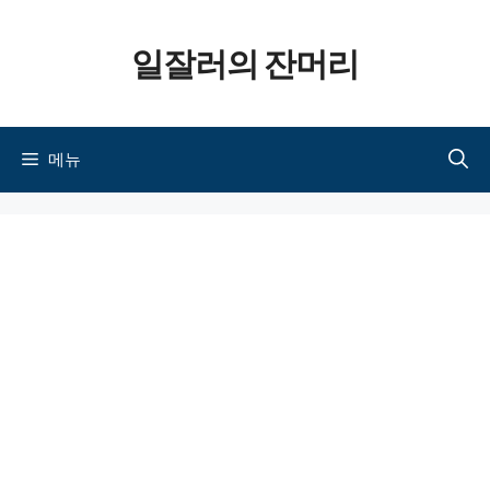
컨텐츠로
일잘러의 잔머리
건너뛰기
메뉴