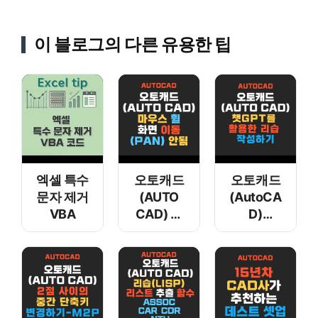
이 블로그의 다른 유용한 팁
엑셀 특수
오토캐드
오토캐드
문자 제거
(AUTO
(AutoCA
VBA
CAD) 마
D)
우스 휠
챗gpt를
화면 이동
활용한
(PAN)
리습
안됨
작성하기