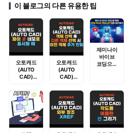
이 블로그의 다른 유용한 팁
제미나이
바이브
오토캐드
오토캐드
코딩으로
(AUTO
(AUTO
뚝딱!
CAD)
CAD)
유튜브
파이 Ø
객체 선택
텍스트
네모로
후 다른
추출 &
표시될 때
객체 선택
요약
시 이전
프로그램
객체 추가
만들기
안됨