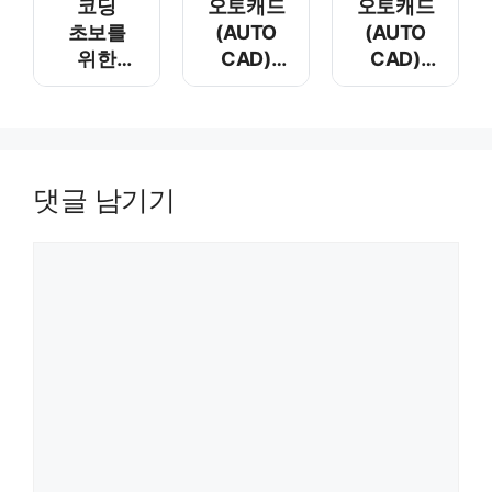
코딩
오토캐드
오토캐드
초보를
(AUTO
(AUTO
위한
CAD)
CAD)
API란?
외부 참조
각도를
XREF
이용한 선
그리기
댓글 남기기
댓글