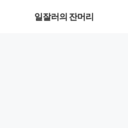
컨텐츠로
일잘러의 잔머리
건너뛰기