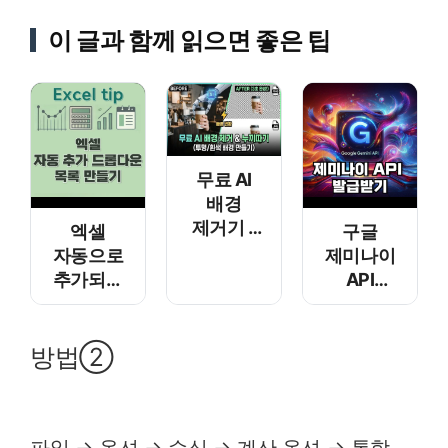
이 글과 함께 읽으면 좋은 팁
무료 AI
배경
제거기 –
엑셀
구글
누끼따기
자동으로
제미나이
추가되는
API
드롭다운
발급하기
목록
만들기
방법②
파일 → 옵션 → 수식 → 계산 옵션 → 통합