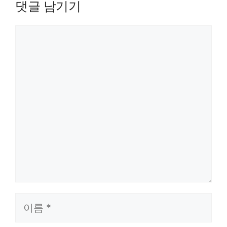
+ 휠)
도면층
댓글 남기기
상태
관리자
댓글
이름