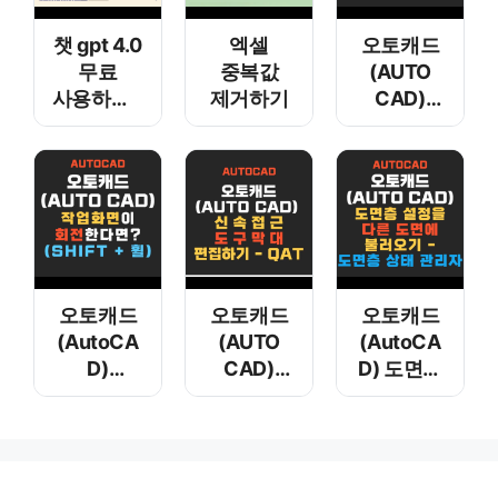
챗 gpt 4.0
엑셀
오토캐드
무료
중복값
(AUTO
사용하기 –
제거하기
CAD)
뤼튼 AI
리습(Lisp)
리스트
추출 함수
Assoc
Car Cdr
Nth
오토캐드
오토캐드
오토캐드
(AutoCA
(AUTO
(AutoCA
D)
CAD)
D) 도면층
작업화면
신속 접근
설정을
이
도구막대
다른
회전한다
편집하기 –
도면에
면? (shift
QAT
불러오기 –