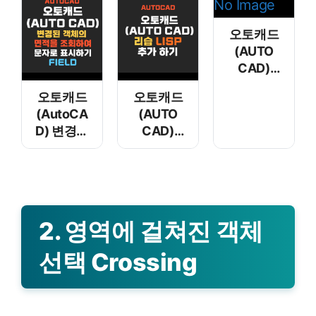
No Image
오토캐드
(AUTO
CAD)
나만의
오토캐드
오토캐드
매크로
(AutoCA
(AUTO
만들기
D) 변경된
CAD)
객체의
리습 LISP
면적을
추가하기
조회하여
문자로
표시하기 –
2. 영역에 걸쳐진 객체
Field
선택 Crossing