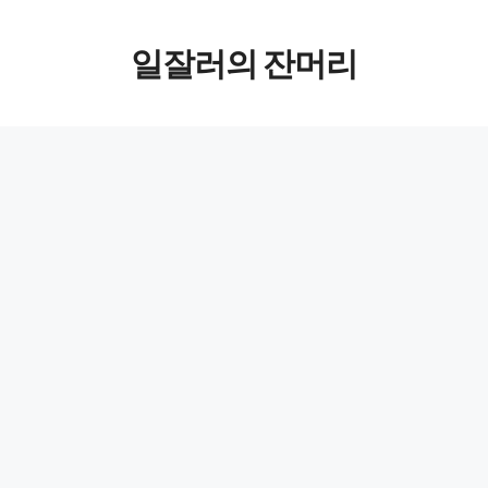
컨텐츠로
일잘러의 잔머리
건너뛰기