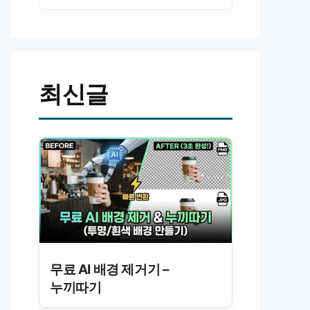
최신글
무료 AI 배경 제거기 –
누끼따기