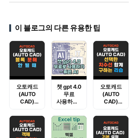
이 블로그의 다른 유용한 팁
오토캐드
챗 gpt 4.0
오토캐드
(AUTO
무료
(AUTO
CAD)
사용하기 –
CAD)
블록 분해
뤼튼 AI
선택한
안 될 때
치수선
합계
구하는