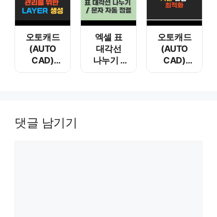
리습
오토캐드
엑셀 표
오토캐드
(AUTO
대각선
(AUTO
CAD)
나누기 –
CAD)
객체
문자 자동
기본 설정
관리를
정렬
및 최적화
위한 layer
생성
댓글 남기기
댓글