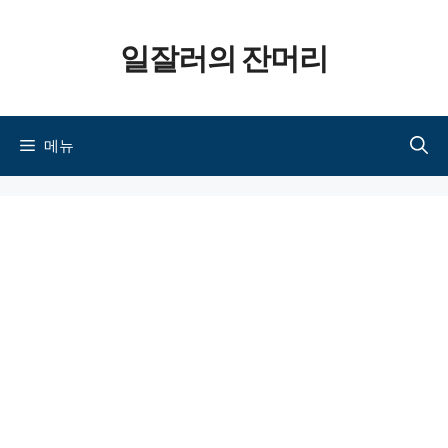
컨텐츠로
일잘러의 잔머리
건너뛰기
메뉴