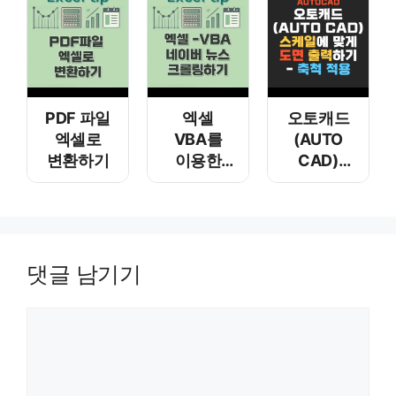
하기
추출 함수
Assoc
Car Cdr
Nth
PDF 파일
엑셀
오토캐드
엑셀로
VBA를
(AUTO
변환하기
이용한
CAD)
네이버
스케일에
뉴스
맞게 도면
크롤링
출력하기 –
축척 적용
댓글 남기기
댓글