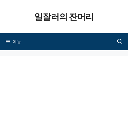
컨텐츠로
일잘러의 잔머리
건너뛰기
메뉴