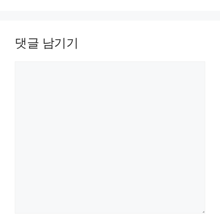
(BREAK)
시작점
점 찍기
끝점
(POINT)
구하는
리습(Lisp)
댓글 남기기
댓글