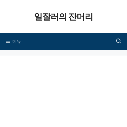
컨텐츠로
일잘러의 잔머리
건너뛰기
메뉴