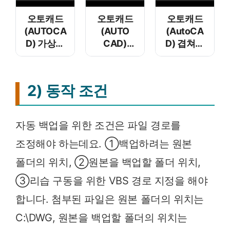
오토캐드
오토캐드
오토캐드
(AUTOCA
(AUTO
(AutoCA
D) 가상의
CAD)
D) 겹쳐진
점
문자
선이나
선택하기 –
TEXT
객체 선택
객체 스냅
입력/설정
– 선택
2) 동작 조건
추적
순환
자동 백업을 위한 조건은 파일 경로를
조정해야 하는데요. ①백업하려는 원본
폴더의 위치, ②원본을 백업할 폴더 위치,
③리습 구동을 위한 VBS 경로 지정을 해야
합니다. 첨부된 파일은 원본 폴더의 위치는
C:\DWG, 원본을 백업할 폴더의 위치는