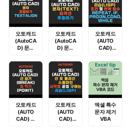
오토캐드
오토캐드
오토캐드
(AutoCA
(AutoCA
(AUTO
D) 문자
D) 문자
CAD)
정렬하기 –
외곽선
리습(Lisp)
TEXTALI
추출하기
조건 및
GN
반복 함수
Repeat-
If-Progn-
Cond-
While
오토캐드
오토캐드
엑셀 특수
(AUTO
(AUTO
문자 제거
CAD) 선
CAD)
VBA
끊기
단일 객체