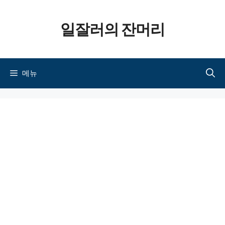
컨텐츠로
일잘러의 잔머리
건너뛰기
메뉴