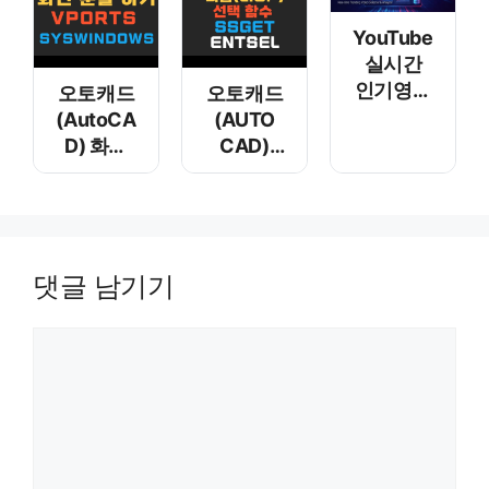
FILTER
YouTube
실시간
인기영상
오토캐드
오토캐드
수집 &
(AutoCA
(AUTO
분석기
D) 화면
CAD)
분할 하기
리습(Lisp)
– Vports /
선택 함수
SysWind
SSGET
ows
ENTSEL
댓글 남기기
댓글