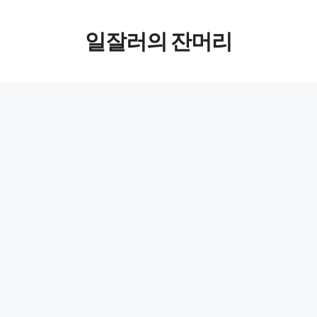
컨텐츠로
일잘러의 잔머리
건너뛰기