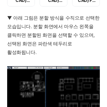
CAD)
CAD)
CAD) F1
리습 LISP
선택한
키 도움말
추가하기
블록만
안뜨게
▼ 아래 그림은 분할 방식을 수직으로 선택한
표시하기 –
변경하기
동적 블록
모습입니다. 분할 화면에서 마우스 왼쪽을
가시성
클릭하면 분할된 화면을 선택할 수 있으며,
선택된 화면은 파란색 테두리로
활성화됩니다.