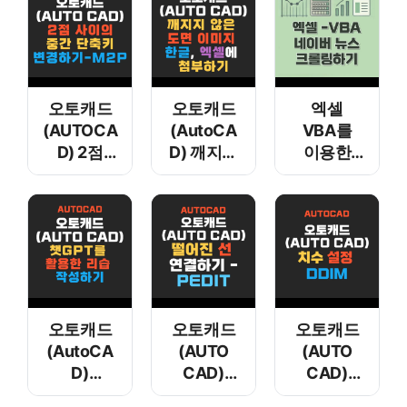
오토캐드
오토캐드
엑셀
(AUTOCA
(AutoCA
VBA를
D) 2점
D) 깨지지
이용한
사이의
않은 도면
네이버
중간
이미지
뉴스
단축키
한글,
크롤링
변경하기 –
엑셀에
M2P
첨부하기
오토캐드
오토캐드
오토캐드
(AutoCA
(AUTO
(AUTO
D)
CAD)
CAD)
챗gpt를
떨어진 선
치수 설정