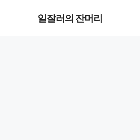
컨텐츠로
일잘러의 잔머리
건너뛰기