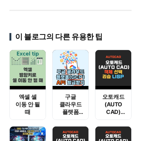
이 블로그의 다른 유용한 팁
엑셀 셀
구글
오토캐드
이동 안 될
클라우드
(AUTO
때
플랫폼
CAD)
(GCP)
객체 선택
API
리습 LISP
발급받기