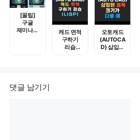
[꿀팁]
구글
제미나이
캐드 면적
오토캐드
(Gemini)
구하기
(AUTOCA
이미지
리습
D) 삽입된
워터마크,
(LISP)
블록
10초 만에
크기가
지우는 법
다를 때 –
(윈도우
UNITS
기본 기능)
댓글 남기기
댓글